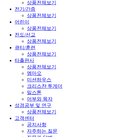
상품전체보기
전기/간증
상품전체보기
어린이
상품전체보기
전도/선교
상품전체보기
큐티/훈련
상품전체보기
타출판사
상품전체보기
엠마오
미션하우스
크리스챤 투게더
밀스톤
어부와 목자
성경공부 및 연구
상품전체보기
고객센터
공지사항
자주하는 질문