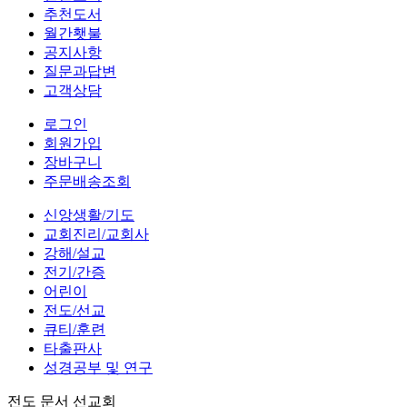
추천도서
월간횃불
공지사항
질문과답변
고객상담
로그인
회원가입
장바구니
주문배송조회
신앙생활/기도
교회진리/교회사
강해/설교
전기/간증
어린이
전도/선교
큐티/훈련
타출판사
성경공부 및 연구
전도 문서 선교회