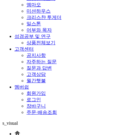
엠마오
미션하우스
크리스챤 투게더
밀스톤
어부와 목자
성경공부 및 연구
상품전체보기
고객센터
공지사항
자주하는 질문
질문과 답변
고객상담
월간햇불
멤버쉽
회원가입
로그인
장바구니
주문·배송조회
s_visual