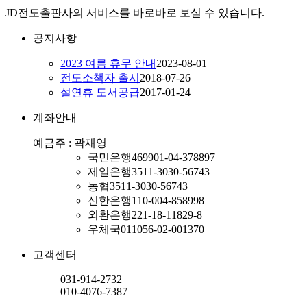
JD전도출판사의 서비스를 바로바로 보실 수 있습니다.
공지사항
2023 여름 휴무 안내
2023-08-01
전도소책자 출시
2018-07-26
설연휴 도서공급
2017-01-24
계좌안내
예금주 : 곽재영
국민은행
469901-04-378897
제일은행
3511-3030-56743
농협
3511-3030-56743
신한은행
110-004-858998
외환은행
221-18-11829-8
우체국
011056-02-001370
고객센터
031-914-2732
010-4076-7387