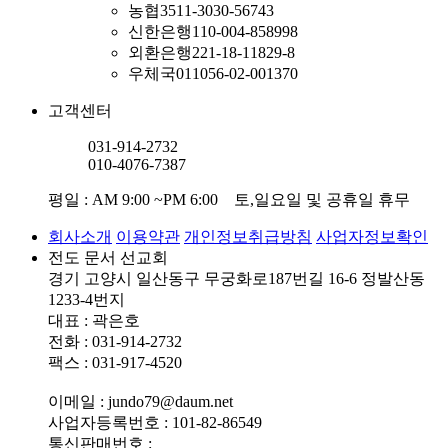
농협
3511-3030-56743
신한은행
110-004-858998
외환은행
221-18-11829-8
우체국
011056-02-001370
고객센터
031-914-2732
010-4076-7387
평일 : AM 9:00 ~PM 6:00 토,일요일 및 공휴일 휴무
회사소개
이용약관
개인정보취급방침
사업자정보확인
전도 문서 선교회
경기 고양시 일산동구 무궁화로187번길 16-6 정발산동
1233-4번지
대표 : 곽은호
전화 : 031-914-2732
팩스 : 031-917-4520
이메일 : jundo79@daum.net
사업자등록번호 : 101-82-86549
통신판매번호 :