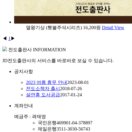
열왕기상 (횃불주석시리즈)
16,200원
Detail View
◀
1
▶
전도출판사 INFORMATION
JD전도출판사의 서비스를 바로바로 보실 수 있습니다.
공지사항
2023 여름 휴무 안내
2023-08-01
전도소책자 출시
2018-07-26
설연휴 도서공급
2017-01-24
계좌안내
예금주 : 곽재영
국민은행
469901-04-378897
제일은행
3511-3030-56743