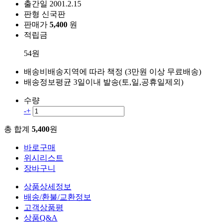
출간일
2001.2.15
판형
신국판
판매가
5,400
원
적립금
54원
배송비
배송지역에 따라 책정 (3만원 이상 무료배송)
배송정보
평균 3일이내 발송(토,일,공휴일제외)
수량
-
+
총 합계
5,400
원
바로구매
위시리스트
장바구니
상품상세정보
배송/환불/교환정보
고객상품평
상품Q&A