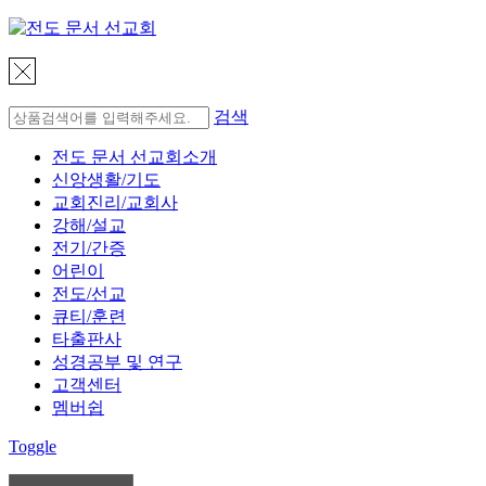
검색
전도 문서 선교회소개
신앙생활/기도
교회진리/교회사
강해/설교
전기/간증
어린이
전도/선교
큐티/훈련
타출판사
성경공부 및 연구
고객센터
멤버쉽
Toggle