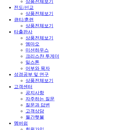
상품전체보기
전도/선교
상품전체보기
큐티/훈련
상품전체보기
타출판사
상품전체보기
엠마오
미션하우스
크리스챤 투게더
밀스톤
어부와 목자
성경공부 및 연구
상품전체보기
고객센터
공지사항
자주하는 질문
질문과 답변
고객상담
월간햇불
멤버쉽
회원가입