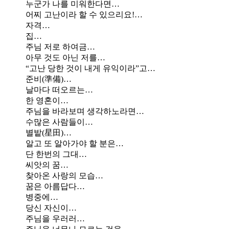
누군가 나를 미워한다면…
어찌 고난이라 할 수 있으리요!…
자격…
집…
주님 저로 하여금…
아무 것도 아닌 저를…
“고난 당한 것이 내게 유익이라”고…
준비(準備)…
날마다 떠오르는…
한 영혼이…
주님을 바라보며 생각하노라면…
수많은 사람들이…
별밭(星田)…
알고 또 알아가야 할 분은…
단 한번의 그대…
씨앗의 꿈…
찾아온 사랑의 모습…
꿈은 아름답다…
병중에…
당신 자신이…
주님을 우러러…