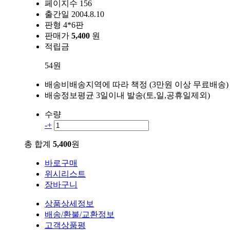
페이지수
156
출간일
2004.8.10
판형
4*6판
판매가
5,400
원
적립금
54원
배송비
배송지역에 따라 책정 (3만원 이상 무료배송)
배송정보
평균 3일이내 발송(토,일,공휴일제외)
수량
-
+
총 합계
5,400
원
바로구매
위시리스트
장바구니
상품상세정보
배송/환불/교환정보
고객상품평