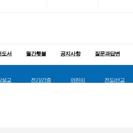
천도서
월간횃불
공지사항
질문과답변
/설교
전기/간증
어린이
전도/선교