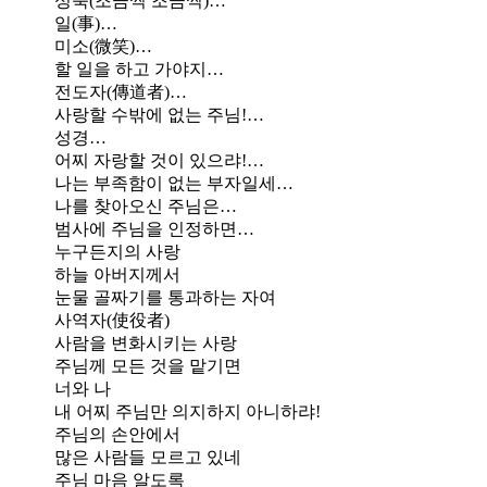
성숙(조금씩 조금씩)…
일(事)…
미소(微笑)…
할 일을 하고 가야지…
전도자(傳道者)…
사랑할 수밖에 없는 주님!…
성경…
어찌 자랑할 것이 있으랴!…
나는 부족함이 없는 부자일세…
나를 찾아오신 주님은…
범사에 주님을 인정하면…
누구든지의 사랑
하늘 아버지께서
눈물 골짜기를 통과하는 자여
사역자(使役者)
사람을 변화시키는 사랑
주님께 모든 것을 맡기면
너와 나
내 어찌 주님만 의지하지 아니하랴!
주님의 손안에서
많은 사람들 모르고 있네
주님 마음 알도록