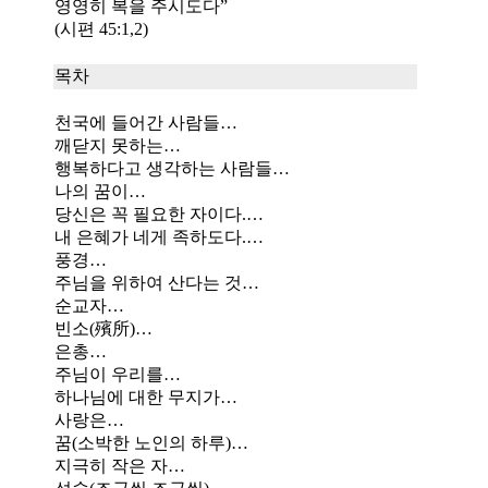
영영히 복을 주시도다”
(시편 45:1,2)
목차
천국에 들어간 사람들…
깨닫지 못하는…
행복하다고 생각하는 사람들…
나의 꿈이…
당신은 꼭 필요한 자이다.…
내 은혜가 네게 족하도다.…
풍경…
주님을 위하여 산다는 것…
순교자…
빈소(殯所)…
은총…
주님이 우리를…
하나님에 대한 무지가…
사랑은…
꿈(소박한 노인의 하루)…
지극히 작은 자…