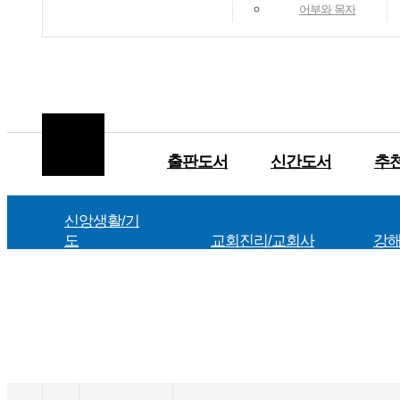
어부와 목자
출판도서
신간도서
추
신앙생활/기
도
교회진리/교회사
강해