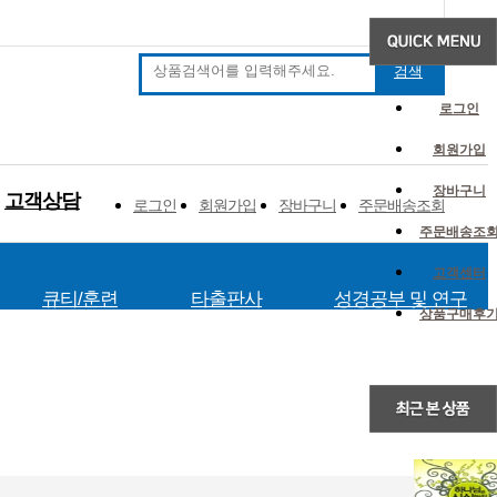
검색
로그인
회원가입
장바구니
고객상담
로그인
회원가입
장바구니
주문배송조회
주문배송조
고객센터
큐티/훈련
타출판사
성경공부 및 연구
상품구매후