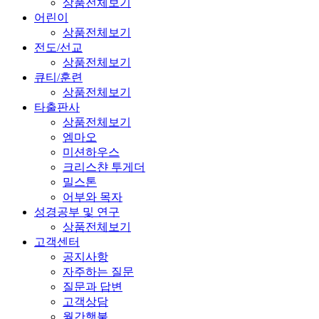
상품전체보기
어린이
상품전체보기
전도/선교
상품전체보기
큐티/훈련
상품전체보기
타출판사
상품전체보기
엠마오
미션하우스
크리스챤 투게더
밀스톤
어부와 목자
성경공부 및 연구
상품전체보기
고객센터
공지사항
자주하는 질문
질문과 답변
고객상담
월간햇불