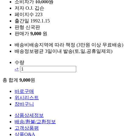
소비자가
10,000원
저자
O.J. 깁슨
페이지수
223
출간일
1992.1.15
판형
신국판
판매가
9,000
원
배송비
배송지역에 따라 책정 (3만원 이상 무료배송)
배송정보
평균 3일이내 발송(토,일,공휴일제외)
수량
-
+
총 합계
9,000
원
바로구매
위시리스트
장바구니
상품상세정보
배송/환불/교환정보
고객상품평
상품Q&A