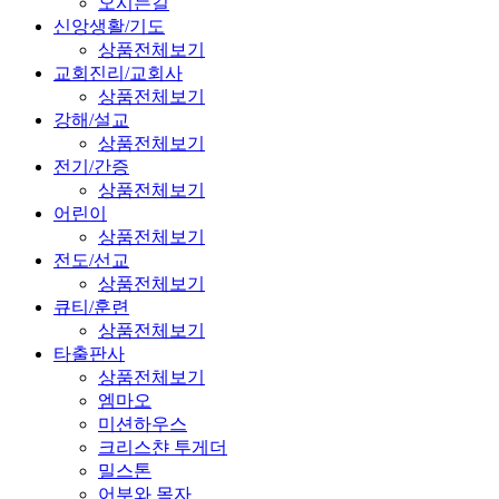
오시는길
신앙생활/기도
상품전체보기
교회진리/교회사
상품전체보기
강해/설교
상품전체보기
전기/간증
상품전체보기
어린이
상품전체보기
전도/선교
상품전체보기
큐티/훈련
상품전체보기
타출판사
상품전체보기
엠마오
미션하우스
크리스챤 투게더
밀스톤
어부와 목자