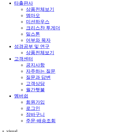
타출판사
상품전체보기
엠마오
미션하우스
크리스챤 투게더
밀스톤
어부와 목자
성경공부 및 연구
상품전체보기
고객센터
공지사항
자주하는 질문
질문과 답변
고객상담
월간햇불
멤버쉽
회원가입
로그인
장바구니
주문·배송조회
s_visual