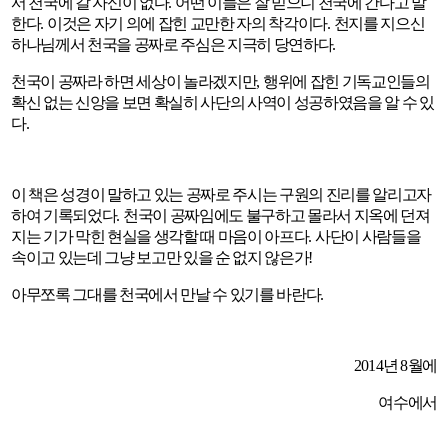
서 천국에 갈 자신이 없다
.
어떤 이들은 잘 믿으니 천국에 간다고 말
한다
.
이것은 자기 의에 잡힌 교만한 자의 착각이다
.
천지를 지으신
하나님께서 천국을 공짜로 주심은 지극히 당연하다
.
천국이 공짜라 하면 세상이 놀라겠지만
,
행위에 잡힌 기독교인들의
확신 없는 신앙을 보면 확실히 사단의 사역이 성공하였음을 알 수 있
다
.
이 책은 성경이 말하고 있는 공짜로 주시는 구원의 진리를 알리고자
하여 기록되었다
.
천국이 공짜임에도 불구하고 몰라서 지옥에 던져
지는 기가 막힌 현실을 생각할 때 마음이 아프다
.
사단이 사람들을
속이고 있는데 그냥 보고만 있을 순 없지 않은가
!
아무쪼록 그대를 천국에서 만날 수 있기를 바란다
.
2014
년
8
월에
여수에서