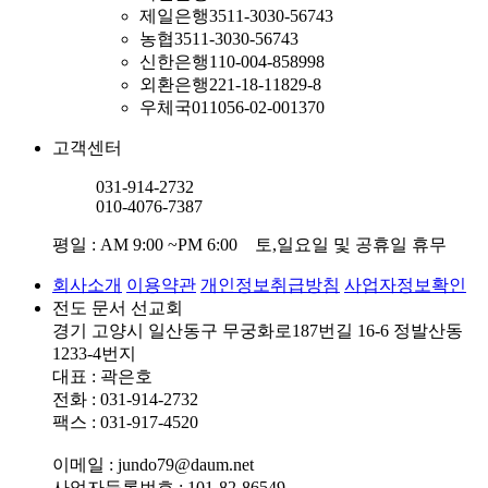
제일은행
3511-3030-56743
농협
3511-3030-56743
신한은행
110-004-858998
외환은행
221-18-11829-8
우체국
011056-02-001370
고객센터
031-914-2732
010-4076-7387
평일 : AM 9:00 ~PM 6:00 토,일요일 및 공휴일 휴무
회사소개
이용약관
개인정보취급방침
사업자정보확인
전도 문서 선교회
경기 고양시 일산동구 무궁화로187번길 16-6 정발산동
1233-4번지
대표 : 곽은호
전화 : 031-914-2732
팩스 : 031-917-4520
이메일 : jundo79@daum.net
사업자등록번호 : 101-82-86549