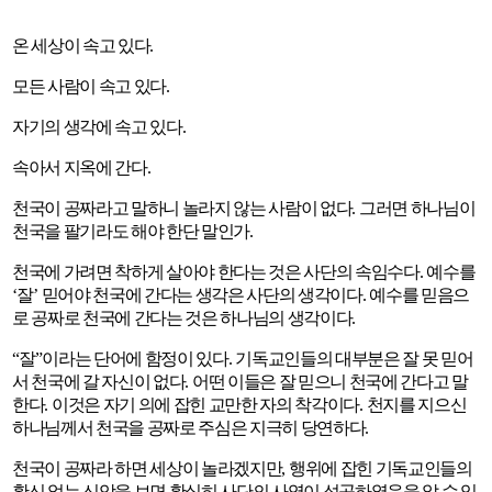
온 세상이 속고 있다
.
모든 사람이 속고 있다
.
자기의 생각에 속고 있다
.
속아서 지옥에 간다
.
천국이 공짜라고 말하니 놀라지 않는 사람이 없다
.
그러면 하나님이
천국을 팔기라도 해야 한단 말인가
.
천국에 가려면 착하게 살아야 한다는 것은 사단의 속임수다
.
예수를
‘
잘
’
믿어야 천국에 간다는 생각은 사단의 생각이다
.
예수를 믿음으
로 공짜로 천국에 간다는 것은 하나님의 생각이다
.
“
잘
”
이라는 단어에 함정이 있다
.
기독교인들의 대부분은 잘 못 믿어
서 천국에 갈 자신이 없다
.
어떤 이들은 잘 믿으니 천국에 간다고 말
한다
.
이것은 자기 의에 잡힌 교만한 자의 착각이다
.
천지를 지으신
하나님께서 천국을 공짜로 주심은 지극히 당연하다
.
천국이 공짜라 하면 세상이 놀라겠지만
,
행위에 잡힌 기독교인들의
확신 없는 신앙을 보면 확실히 사단의 사역이 성공하였음을 알 수 있