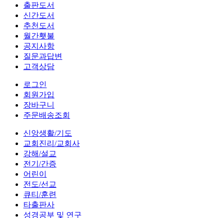
출판도서
신간도서
추천도서
월간횃불
공지사항
질문과답변
고객상담
로그인
회원가입
장바구니
주문배송조회
신앙생활/기도
교회진리/교회사
강해/설교
전기/간증
어린이
전도/선교
큐티/훈련
타출판사
성경공부 및 연구