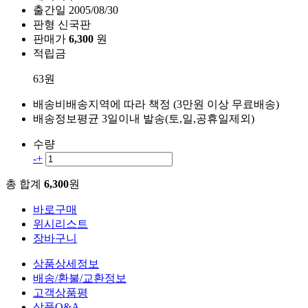
출간일
2005/08/30
판형
신국판
판매가
6,300
원
적립금
63원
배송비
배송지역에 따라 책정 (3만원 이상 무료배송)
배송정보
평균 3일이내 발송(토,일,공휴일제외)
수량
-
+
총 합계
6,300
원
바로구매
위시리스트
장바구니
상품상세정보
배송/환불/교환정보
고객상품평
상품Q&A