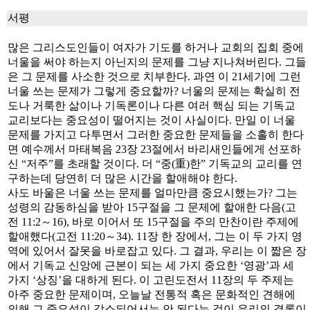
서평
많은 그리스도인들이 여자가 기도를 하거나 교회의 집회 중에
너울을 써야 하는지 아닌지의 문제를 그냥 지나쳐버린다. 그들
은 그 문제를 사소한 것으로 치부한다. 과연 이 21세기에 그런
너울 쓰는 문제가 그렇게 중요할까? 너울의 문제는 확실히 전
도나 거룩한 삶이나 기독론이나 다른 여러 핵심 되는 기독교
교리보다는 중요성이 떨어지는 것이 사실이다. 만일 이 너울
문제를 가지고 다투면서 그러한 중요한 문제들을 소홀히 한다
면 예수께서 마태복음 23장 23절에서 바리새인들에게 선포하
신 “저주”를 초래할 것이다. 더 “중(重)한” 기독교의 교리를 연
구하는데 당연히 더 많은 시간을 할애해야 한다.
사도 바울은 너울 쓰는 문제를 얼마만큼 중요시했는가? 그는
성령의 감동하심을 받아 15구절을 그 문제에 할애한 다음(고
전 11:2～16), 바로 이어서 또 15구절을 주의 만찬이란 주제에
할애했다(고전 11:20～34). 11장 한 장에서, 그는 이 두 가지 영
역에 있어서 잘못을 바로잡고 있다. 그 결과, 우리는 이 짧은 장
에서 기독교 신앙에 근본이 되는 세 가지 중요한 ‘영광’과 세
가지 ‘상징’을 대하게 된다. 이 고린도전서 11장의 두 주제는
아주 중요한 문제이며, 오늘날 전통적 혹은 문화적인 견해에
의해 그 중요성이 감소되어서는 안 된다는 것이 우리의 결론이