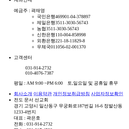
예금주 : 곽재영
국민은행
469901-04-378897
제일은행
3511-3030-56743
농협
3511-3030-56743
신한은행
110-004-858998
외환은행
221-18-11829-8
우체국
011056-02-001370
고객센터
031-914-2732
010-4076-7387
평일 : AM 9:00 ~PM 6:00 토,일요일 및 공휴일 휴무
회사소개
이용약관
개인정보취급방침
사업자정보확인
전도 문서 선교회
경기 고양시 일산동구 무궁화로187번길 16-6 정발산동
1233-4번지
대표 : 곽은호
전화 : 031-914-2732