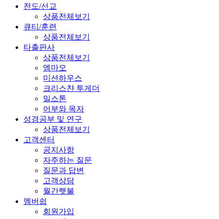
전도/선교
상품전체보기
큐티/훈련
상품전체보기
타출판사
상품전체보기
엠마오
미션하우스
크리스챤 투게더
밀스톤
어부와 목자
성경공부 및 연구
상품전체보기
고객센터
공지사항
자주하는 질문
질문과 답변
고객상담
월간햇불
멤버쉽
회원가입