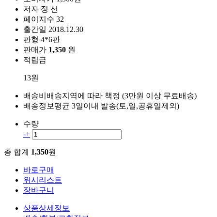
저자
정 선
페이지수
32
출간일
2018.12.30
판형
4*6판
판매가
1,350
원
적립금
13원
배송비
배송지역에 따라 책정 (3만원 이상 무료배송)
배송정보
평균 3일이내 발송(토,일,공휴일제외)
수량
-
+
총 합계
1,350
원
바로구매
위시리스트
장바구니
상품상세정보