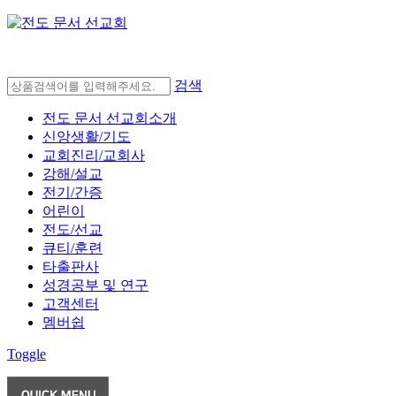
검색
전도 문서 선교회소개
신앙생활/기도
교회진리/교회사
강해/설교
전기/간증
어린이
전도/선교
큐티/훈련
타출판사
성경공부 및 연구
고객센터
멤버쉽
Toggle