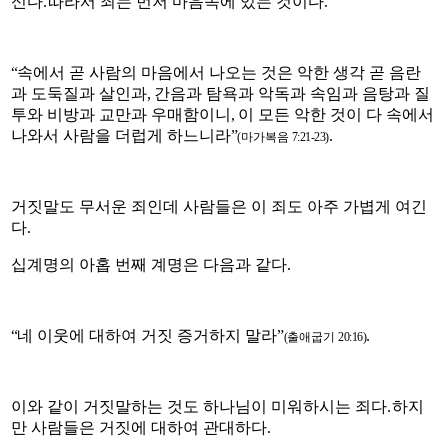
신다
.
따라서 죄는 먼저 마
음속
에 있는 것이다
.
“
속에서 곧 사람의 마음에서 나오는 것은 악한 생각 곧 음란
과 도둑질과 살인과
,
간음과 탐욕과 악독과 속임과 음탕과 질
투와 비방과 교만과 우매함이니
,
이 모든 악한 것이 다 속에서
나와서 사람을 더럽게 하느니라
”
.
(
마가복음
7:21-23)
거짓말도 무서운 죄인데 사람들은 이 죄도 아주 가볍게 여긴
다
.
십계명의 아홉 번째 계명은 다음과 같다
.
“
네 이웃에 대하여 거짓 증거하지 말라
”
.
(
출애굽기
20:16)
이와 같이 거짓말하는 것도 하나님이 미워하시는 죄다
.
하지
만 사람들은 거짓에 대하여 관대하다
.