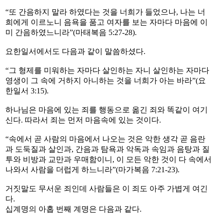
“또 간음하지 말라 하였다는 것을 너희가 들었으나, 나는 너
희에게 이르노니 음욕을 품고 여자를 보는 자마다 마음에 이
미 간음하였느니라”(마태복음 5:27-28).
요한일서에서도 다음과 같이 말씀하셨다.
“그 형제를 미워하는 자마다 살인하는 자니 살인하는 자마다
영생이 그 속에 거하지 아니하는 것을 너희가 아는 바라”(요
한일서 3:15).
하나님은 마음에 있는 죄를 행동으로 옮긴 죄와 똑같이 여기
신다. 따라서 죄는 먼저 마음속에 있는 것이다.
“속에서 곧 사람의 마음에서 나오는 것은 악한 생각 곧 음란
과 도둑질과 살인과, 간음과 탐욕과 악독과 속임과 음탕과 질
투와 비방과 교만과 우매함이니, 이 모든 악한 것이 다 속에서
나와서 사람을 더럽게 하느니라”(마가복음 7:21-23).
거짓말도 무서운 죄인데 사람들은 이 죄도 아주 가볍게 여긴
다.
십계명의 아홉 번째 계명은 다음과 같다.