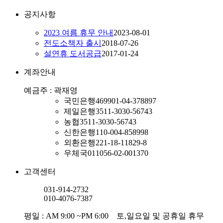
공지사항
2023 여름 휴무 안내
2023-08-01
전도소책자 출시
2018-07-26
설연휴 도서공급
2017-01-24
계좌안내
예금주 : 곽재영
국민은행
469901-04-378897
제일은행
3511-3030-56743
농협
3511-3030-56743
신한은행
110-004-858998
외환은행
221-18-11829-8
우체국
011056-02-001370
고객센터
031-914-2732
010-4076-7387
평일 : AM 9:00 ~PM 6:00 토,일요일 및 공휴일 휴무