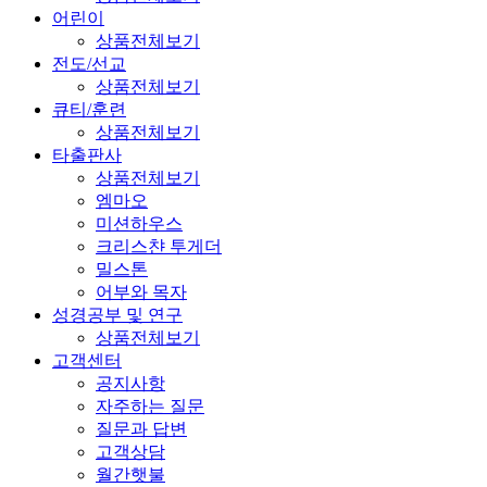
어린이
상품전체보기
전도/선교
상품전체보기
큐티/훈련
상품전체보기
타출판사
상품전체보기
엠마오
미션하우스
크리스챤 투게더
밀스톤
어부와 목자
성경공부 및 연구
상품전체보기
고객센터
공지사항
자주하는 질문
질문과 답변
고객상담
월간햇불