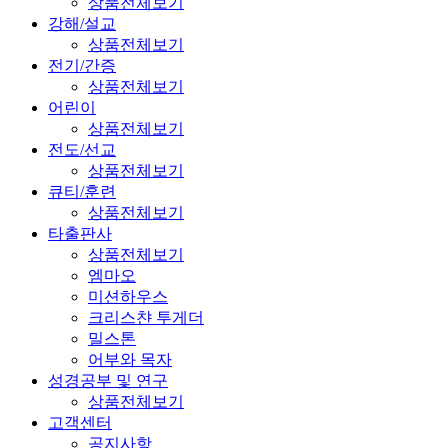
상품전체보기
강해/설교
상품전체보기
전기/간증
상품전체보기
어린이
상품전체보기
전도/선교
상품전체보기
큐티/훈련
상품전체보기
타출판사
상품전체보기
엠마오
미션하우스
크리스챤 투게더
밀스톤
어부와 목자
성경공부 및 연구
상품전체보기
고객센터
공지사항