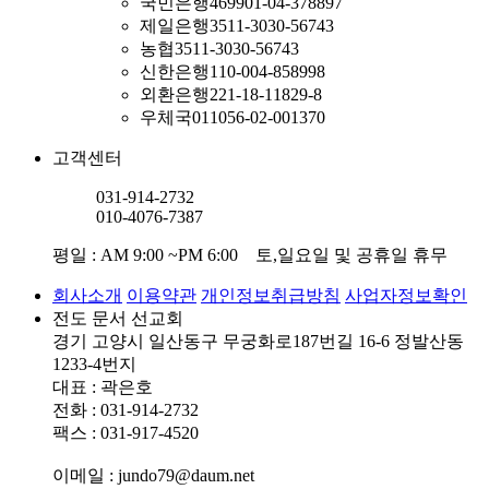
국민은행
469901-04-378897
제일은행
3511-3030-56743
농협
3511-3030-56743
신한은행
110-004-858998
외환은행
221-18-11829-8
우체국
011056-02-001370
고객센터
031-914-2732
010-4076-7387
평일 : AM 9:00 ~PM 6:00 토,일요일 및 공휴일 휴무
회사소개
이용약관
개인정보취급방침
사업자정보확인
전도 문서 선교회
경기 고양시 일산동구 무궁화로187번길 16-6 정발산동
1233-4번지
대표 : 곽은호
전화 : 031-914-2732
팩스 : 031-917-4520
이메일 : jundo79@daum.net