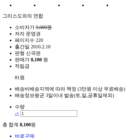
그리스도와의 연합
소비자가
9,000원
저자
문영권
페이지수
220
출간일
2010.2.10
판형
신국판
판매가
8,100
원
적립금
81원
배송비
배송지역에 따라 책정 (3만원 이상 무료배송)
배송정보
평균 3일이내 발송(토,일,공휴일제외)
수량
-
+
총 합계
8,100
원
바로구매